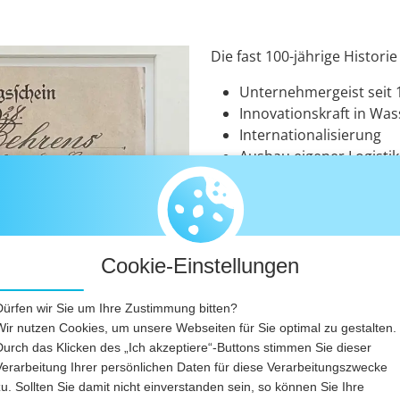
Die fast 100-jährige Histori
Unternehmergeist seit 
Innovationskraft in Wa
Internationalisierung
Ausbau eigener Logistik
Modernen Unternehmen
FAB GmbH
Damit präsentiert sich EBER
Infrastruktur, Versorgungst
Cookie-Einstellungen
Vision für die Zukunft.
Dürfen wir Sie um Ihre Zustimmung bitten?
Wir nutzen Cookies, um unsere Webseiten für Sie optimal zu gestalten.
Durch das Klicken des „Ich akzeptiere“-Buttons stimmen Sie dieser
Verarbeitung Ihrer persönlichen Daten für diese Verarbeitungszwecke
zu. Sollten Sie damit nicht einverstanden sein, so können Sie Ihre