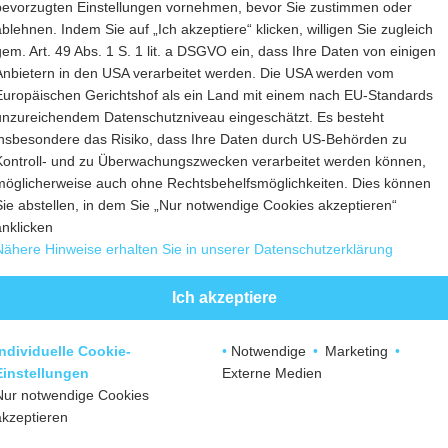
bevorzugten Einstellungen vornehmen, bevor Sie zustimmen oder
ablehnen. Indem Sie auf „Ich akzeptiere“ klicken, willigen Sie zugleich
gem. Art. 49 Abs. 1 S. 1 lit. a DSGVO ein, dass Ihre Daten von einigen
Anbietern in den USA verarbeitet werden. Die USA werden vom
Europäischen Gerichtshof als ein Land mit einem nach EU-Standards
unzureichendem Datenschutzniveau eingeschätzt. Es besteht
insbesondere das Risiko, dass Ihre Daten durch US-Behörden zu
Kontroll- und zu Überwachungszwecken verarbeitet werden können,
möglicherweise auch ohne Rechtsbehelfsmöglichkeiten. Dies können
Sie abstellen, in dem Sie „Nur notwendige Cookies akzeptieren“
anklicken
Nähere Hinweise erhalten Sie in unserer Datenschutzerklärung
Ich akzeptiere
Individuelle Cookie-
•
Notwendige
•
Marketing
•
Einstellungen
Externe Medien
Nur notwendige Cookies
akzeptieren